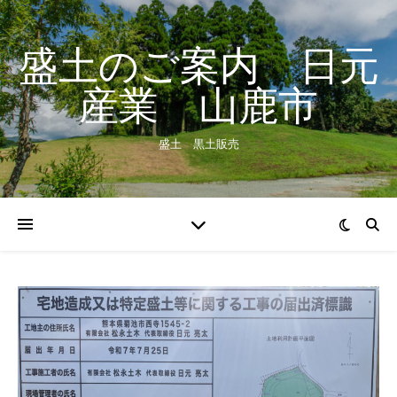
盛土のご案内 日元
産業 山鹿市
盛土 黒土販売